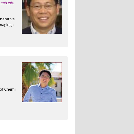
tech.edu
nerative
imaging c
 of Chemi