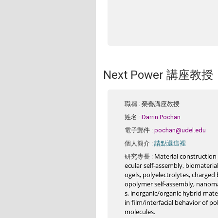
Next Power 講座教授
職稱
: 榮譽講座教授
姓名
:
Darrin Pochan
電子郵件
:
pochan@udel.edu
請點選這裡
個人簡介
:
Material construction
研究專長
:
ecular self-assembly, biomateria
ogels, polyelectrolytes, charged 
opolymer self-assembly, nanoma
s, inorganic/organic hybrid mater
in film/interfacial behavior of p
molecules.