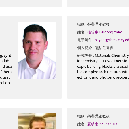
職稱
: 榮譽講座教授
姓名
:
楊培東 Peidong Yang
電子郵件
:
p_yang@berkeley.e
請點選這裡
個人簡介
:
g; synt
Materials Chemistry
研究專長
:
gradabl
ic chemistry — Low-dimensio
and use
copic building blocks are use
of thera
ble complex architectures with
c tissu
ectronic and photonic propert
action
職稱
: 榮譽講座教授
姓名
:
夏幼南 Younan Xia