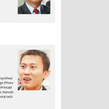
 synthesi
age ;Photo
;Printabl
es ;Nanobi
tal tech