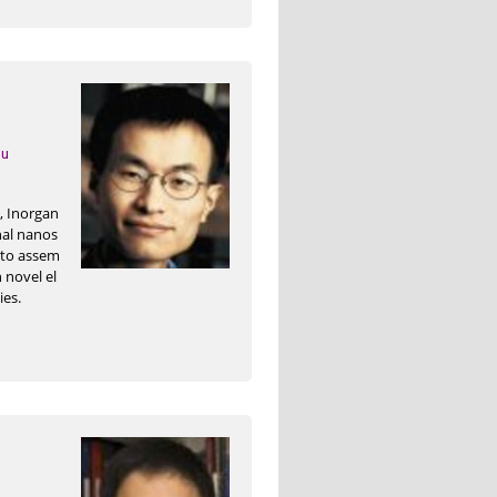
du
, Inorgan
nal nanos
d to assem
 novel el
ies.