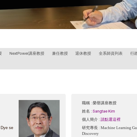
授
NextPower講座教授
兼任教授
退休教授
全系師資列表
行
職稱
: 榮譽講座教授
姓名
:
Sangtae Kim
個人簡介
:
請點選這裡
, Dye se
研究專長
:
Machine Learning Gu
Discovery