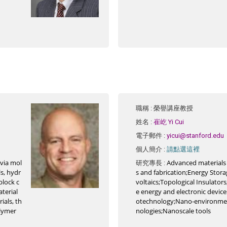
職稱
: 榮譽講座教授
姓名
:
崔屹 Yi Cui
電子郵件
:
yicui@stanford.edu
請點選這裡
個人簡介
:
 via mol
Advanced materials
研究專長
:
ls, hydr
s and fabrication;Energy Stor
block c
voltaics;Topological Insulators
terial
e energy and electronic devic
ials, th
otechnology;Nano-environmen
olymer
nologies;Nanoscale tools