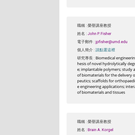
職稱
: 榮譽講座教授
姓名
:
John P. Fisher
電子郵件
:
jpfisher@umd.edu
請點選這裡
個人簡介
:
Biomedical engineerin
研究專長
:
hesis of novel hydrolytically de
e; implantable polymers; study 
of biomaterials for the delivery 
peutics; scaffolds for orthopaedi
e engineering applications; inter
of biomaterials and tissues
職稱
: 榮譽講座教授
姓名
:
Brain A. Korgel