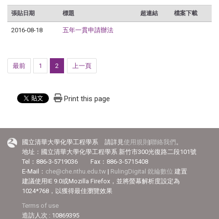
張貼日期
標題
超連結
檔案下載
2016-08-18
五年一貫申請辦法
最前
1
2
上一頁
Print this page
國立清華大學化學工程學系 請詳見
使用規則
|
聯絡我們
。
地址：國立清華大學化學工程學系 新竹市300光復路二段101號
Tel：886-3-5719036 Fax：886-3-5715408
E-Mail：
che@che.nthu.edu.tw
|
RulingDigital 銳綸數位
建置
建議使用IE 9.0或Mozilla Firefox，並將螢幕解析度設定為
1024*768，以獲得最佳瀏覽效果
Terms of use
造訪人次 : 10869395