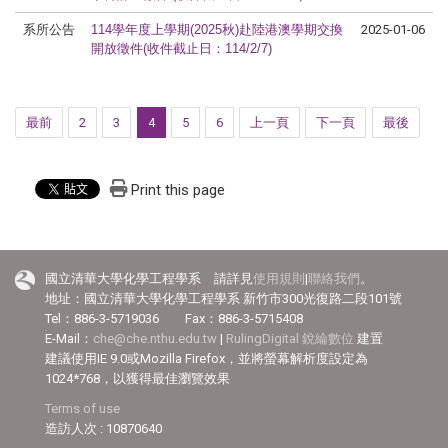
系所公告
114
學年度上學期
(2025
秋
)
赴陸港澳學期交換
2025-01-06
開放徵件(收件截止日：114/2/7)
最前
2
3
4
5
6
上一頁
下一頁
最後
Print this page
國立清華大學化學工程學系 請詳見
使用規則
|
聯絡我們
。
地址：國立清華大學化學工程學系 新竹市300光復路二段101號
Tel：886-3-5719036 Fax：886-3-5715408
E-Mail：
che@che.nthu.edu.tw
|
RulingDigital 銳綸數位
建置
建議使用IE 9.0或Mozilla Firefox，並將螢幕解析度設定為
1024*768，以獲得最佳瀏覽效果
Terms of use
造訪人次 : 10870640