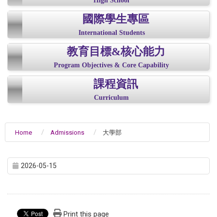
High School
國際學生專區
International Students
教育目標&核心能力
Program Objectives & Core Capability
課程資訊
Curriculum
Home
Admissions
大學部
2026-05-15
Print this page