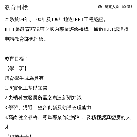
教育目標
瀏覽人次:
60453
本系於
94
年、
100
年及
106
年通過
IEET
工程認證。
IEET
是教育部認可之國內專業評鑑機構，通過
IEET
認證得
申請教育部免評鑑。
教育目標：
【學士班】
培育學生成為具有
1.
厚實化工基礎知識
2.
尖端科技發展所需之廣泛新穎知識
3.
學習、溝通、整合創新及領導管理能力
4.
高尚健全品格、尊重專業倫理精神、及積極認真態度的人
才
【碩博士班】