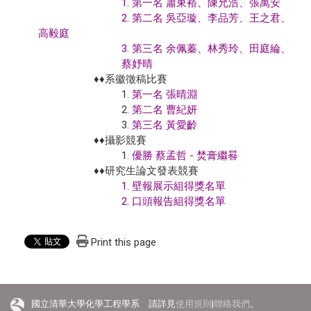
1. 第一名 蕭東裕、陳允浩、張萬安
2. 第二名 吳亞璇、李品芳、王之君、
高毅庭
3. 第三名 余佩蓁、林秀玲、田庭綸、
蔡妤晴
♦♦系徽徵稿比賽
1.
第一名 張晴淵
2.
第二名 曹紀妍
3.
第三名 黃愛齡
♦♦攝影競賽
1.
優勝 蔡孟哲 - 焚膏繼晷
♦♦研究生論文發表競賽
1. 壁報展示組得獎名單
2. 口頭報告組得獎名單
Print this page
國立清華大學化學工程學系 請詳見
使用規則
|
聯絡我們
。