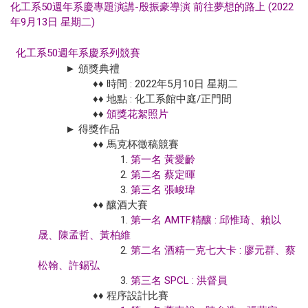
化工系50週年系慶專題演講-殷振豪導演 前往夢想的路上 (2022
年9月13日 星期二)
化工系50週年系慶系列競賽
► 頒獎典禮
♦♦ 時間 : 2022年5月10日 星期二
♦♦ 地點 : 化工系館中庭/正門間
♦♦
頒獎花絮照片
► 得獎作品
♦♦ 馬克杯徵稿競賽
1.
第一名 黃愛齡
2.
第二名 蔡定暉
3.
第三名 張峻瑋
♦♦ 釀酒大賽
1.
第一名 AMTF精釀 : 邱惟琦、賴以
晟、陳孟哲、黃柏維
2.
第二名 酒精一克七大卡
: 廖元群、蔡
松翰、許錫弘
3.
第三名 SPCL : 洪督員
♦♦ 程序設計比賽