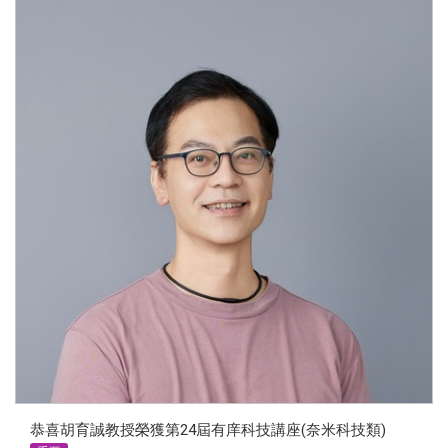
恭喜胡育誠教授榮獲第24屆有庠科技講座(奈米科技類)