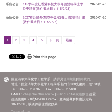
系所公告
115學年度赴香港科技大學修讀雙聯學士學
2026-01-26
位申請案(收件截止日：115/2/23)
系所公告
2027春赴國外(無獎學金/自費出國)交換計畫
2026-01-20
(收件截止日：115/2/25)
1
2
3
4
5
下一頁
最後
Print this page
國立清華大學化學工程學系 請詳見
使用規則
|
聯絡我們
。
地址：國立清華大學化學工程學系 新竹市300光復路二段101號
Tel：886-3-5719036 Fax：886-3-5715408
E-Mail：
che@che.nthu.edu.tw
|
RulingDigital 銳綸數位
建置
建議使用IE 9.0或Mozilla Firefox，並將螢幕解析度設定為
1024*768，以獲得最佳瀏覽效果
Terms of use