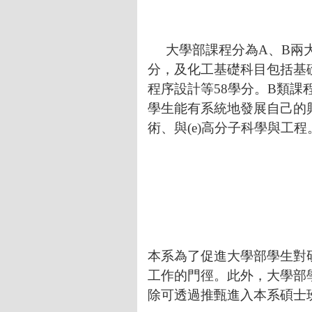
大學部課程分為
A
、
B
兩
分，及化工基礎科目包括基
程序設計等
58
學分。
B
類課
學生能有系統地發展自己的興趣
術、與(e)高分子科學與工程
本系為了促進大學部學生對
工作的門徑。此外，大學部
除可透過推甄進入本系碩士