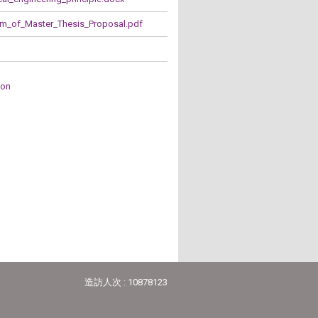
Master_Thesis_Proposal.pdf
ion
造訪人次 : 10878123