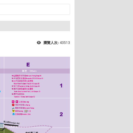
瀏覽人次:
43513