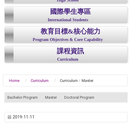
High School
國際學生專區
International Students
教育目標&核心能力
Program Objectives & Core Capability
課程資訊
Curriculum
Home
Curriculum
Curriculum：Master
:::
Bachelor Program
Master
Doctoral Program
2019-11-11