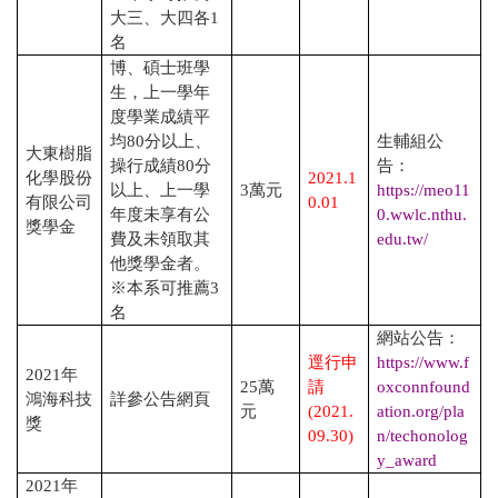
大三、大四各
1
名
博、碩士班學
生，上一學年
度學業成績平
均
80
分以上、
生輔組公
大東樹脂
操行成績
80
分
告：
化學股份
2021.1
以上、上一學
3
萬元
https://meo11
有限公司
0.01
年度未享有公
0.wwlc.nthu.
獎學金
費及未領取其
edu.tw/
他獎學金者。
※本系可推薦
3
名
網站公告：
逕行申
https://www.f
2021
年
25
萬
請
oxconnfound
鴻海科技
詳參公告網頁
元
(2021.
ation.org/pla
獎
09.30)
n/techonolog
y_award
2021
年