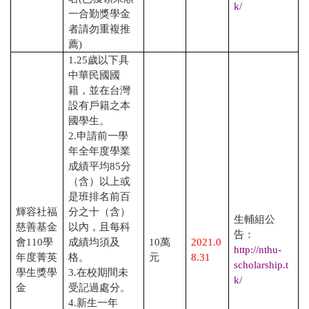
k/
一合勤獎學金
者請勿重複推
薦
)
1.25
歲以下具
中華民國國
籍，並在台灣
設有戶籍之本
國學生。
2.
申請前一學
年全年度學業
成績平均
85
分
（含）以上或
是班排名前百
輝容社福
分之十（含）
生輔組公
慈善基金
以內，且每科
告：
會
110
學
成績均須及
10
萬
2021.0
http://nthu-
年度菁英
格。
元
8.31
scholarship.t
學生獎學
3.
在校期間未
k/
金
受記過處分。
4.
新生一年