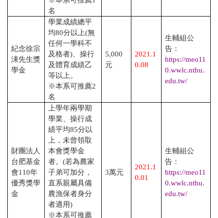
名
學業成績總平
均
80
分以上
(
無
生輔組公
任何一學科不
紀念徐宗
告：
及格者
)
、操行
5,000
2021.1
涑先生獎
https://meo11
及體育成績乙
元
0.08
學金
0.wwlc.nthu.
等以上。
edu.tw/
※本系可推薦
2
名
上學年兩學期
學業、操行成
績平均
85
分以
上，未曾領取
財團法人
本會獎學金
生輔組公
台肥基金
者。
(
若為農家
告：
2021.1
會
110
年
子弟可加分，
3
萬元
https://meo11
0.01
優秀獎學
直系親屬具備
0.wwlc.nthu.
金
農漁保者身分
edu.tw/
者適用
)
※本系可推薦