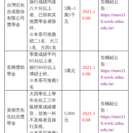
操行成績均達
生輔組公
台灣石化
八十分以上
3
萬
~3
告：
合成股份
2021.1
者。已領有其
萬
5
千
https://meo11
有限公司
0.08
他獎學金者除
元
0.wwlc.nthu.
獎學金
外。
edu.tw/
※本系可推薦
碩二
1
名、大三
1
名、大四
1
名
學業成績平均
生輔組公
85
分以上者、
告：
長興獎助
操行
80
分以上
2021.1
3
萬元
https://meo11
學金
博碩士班。
0.08
0.wwlc.nthu.
※本系可推薦
3
edu.tw/
名
大四學生上學
年在化工三年
生輔組公
級肄業成績優
黃炳芳先
告：
良，並無一科
5,000
2021.1
生紀念獎
https://meo11
不及格者且操
元
0.08
學金
0.wwlc.nthu.
行及格。
edu.tw/
※本系可推薦
1