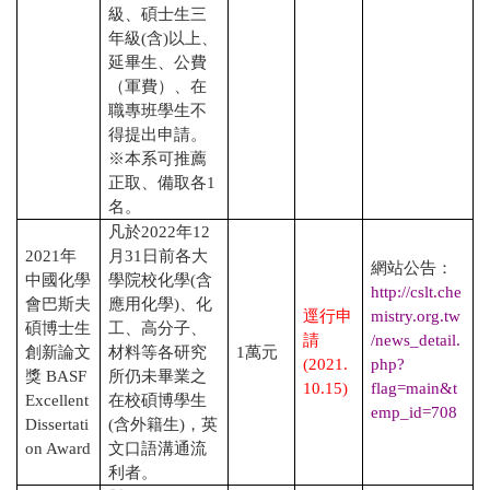
級、碩士生三
年級
(
含
)
以上、
延畢生、公費
（軍費）、在
職專班學生不
得提出申請。
※本系可推薦
正取、備取各
1
名。
凡於
2022
年
12
2021
年
月
31
日前各大
網站公告：
中國化學
學院校化學
(
含
http://cslt.che
會巴斯夫
應用化學
)
、化
逕行申
mistry.org.tw
碩博士生
工、高分子、
請
/news_detail.
創新論文
材料等各研究
1
萬元
(2021.
php?
獎
BASF
所仍未畢業之
10.15)
flag=main&t
Excellent
在校碩博學生
emp_id=708
Dissertati
(
含外籍生
)
，英
on Award
文口語溝通流
利者。