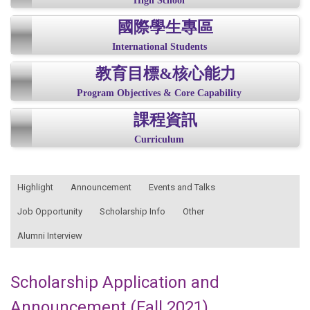
High School
國際學生專區
International Students
教育目標&核心能力
Program Objectives & Core Capability
課程資訊
Curriculum
:::
Highlight
Announcement
Events and Talks
Job Opportunity
Scholarship Info
Other
Alumni Interview
Scholarship Application and
Announcement (Fall 2021)