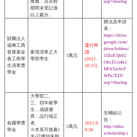
推薦，且在校
usp=sharing
期間未受記過
以上處分。
辦法及申請
表：
https://drive.
財團法人
google.com/
福琳工商
逕行申
drive/folders/
發展基金
家境清寒之大
請
3
萬元
1IZuE3jb02
會工商學
學部學生
(2021.
ObcECn4k1
生清寒獎
10.15)
MOiTmSvF
學金
WPa7ED?
usp=sharing
大學部二、
三、四年級學
生，成績優
生輔組公
異，品行端正
告：
俞國華獎
者。
2021.0
5
萬元
http://nthu-
學金
※本系可推薦
1
9.30
scholarship.t
名
(
已獲領朱順