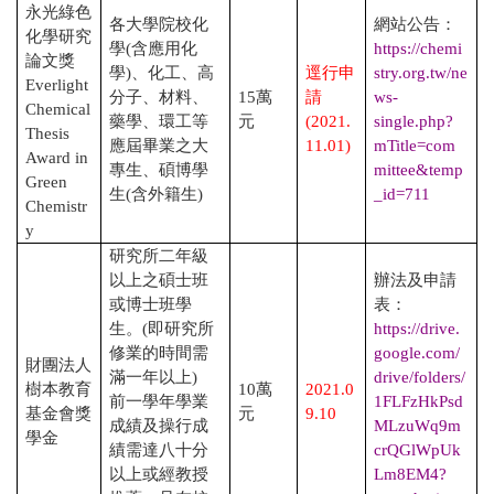
永光綠色
各大學院校化
網站公告：
化學研究
學
(
含應用化
https://chemi
論文獎
學
)
、化工、高
逕行申
stry.org.tw/ne
Everlight
分子、材料、
15
萬
請
ws-
Chemical
藥學、環工等
元
(2021.
single.php?
Thesis
應屆畢業之大
11.01)
mTitle=com
Award in
專生、碩博學
mittee&temp
Green
生
(
含外籍生
)
_id=711
Chemistr
y
研究所二年級
以上之碩士班
辦法及申請
或博士班學
表：
生。
(
即研究所
https://drive.
修業的時間需
google.com/
財團法人
滿一年以上
)
drive/folders/
樹本教育
10
萬
2021.0
前一學年學業
1FLFzHkPsd
基金會獎
元
9.10
成績及操行成
MLzuWq9m
學金
績需達八十分
crQGlWpUk
以上或經教授
Lm8EM4?