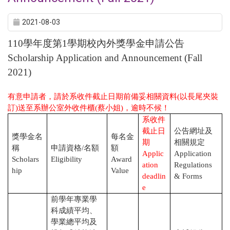
2021-08-03
110
學年度第
1
學期校內外獎學金申請公告
Scholarship Application and Announcement (Fall
2021)
有意申請者，請於系收件截止日期前備妥相關資料
(
以長尾夾裝
訂
)
送至系辦公室外收件櫃
(
蔡小姐
)
，逾時不候！
系收件
截止日
公告網址及
獎學金名
每名金
期
相關規定
稱
申請資格
/
名額
額
Applic
Application
Scholars
Eligibility
Award
ation
Regulations
hip
Value
deadlin
& Forms
e
前學年專業學
科成績平均、
學業總平均及