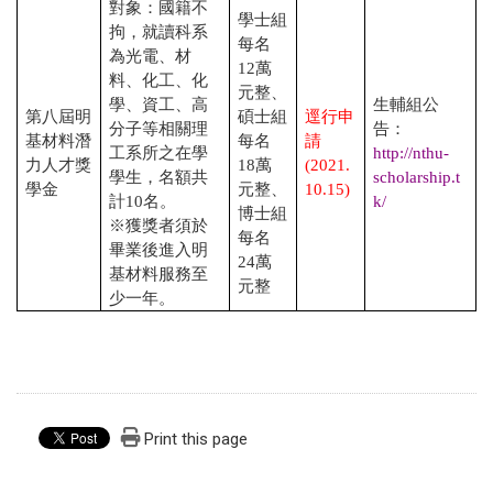
對象：國籍不
學士組
拘，就讀科系
每名
為光電、材
12
萬
料、化工、化
元整、
學、資工、高
生輔組公
第八屆明
碩士組
逕行申
分子等相關理
告：
基材料潛
每名
請
工系所之在學
http://nthu-
力人才獎
18
萬
(2021.
學生，名額共
scholarship.t
學金
元整、
10.15)
計
10
名。
k/
博士組
※獲獎者須於
每名
畢業後進入明
24
萬
基材料服務至
元整
少一年。
Print this page