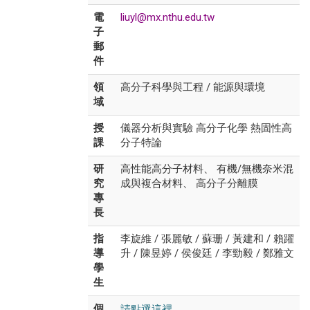
電
liuyl@mx.nthu.edu.tw
子
郵
件
領
高分子科學與工程 / 能源與環境
域
授
儀器分析與實驗 高分子化學 熱固性高
課
分子特論
研
高性能高分子材料、 有機/無機奈米混
究
成與複合材料、 高分子分離膜
專
長
指
李旋維 / 張麗敏 / 蘇珊 / 黃建和 / 賴躍
導
升 / 陳昱婷 / 侯俊廷 / 李勁毅 / 鄭雅文
學
生
請點選這裡
個