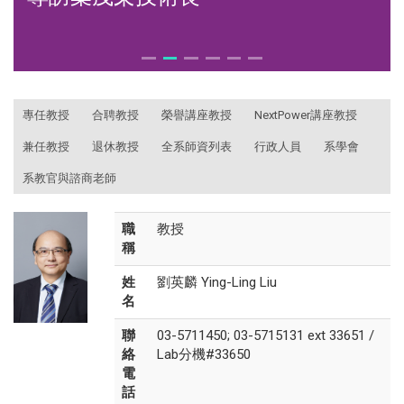
:::
專任教授
合聘教授
榮譽講座教授
NextPower講座教授
兼任教授
退休教授
全系師資列表
行政人員
系學會
系教官與諮商老師
職
教授
稱
姓
劉英麟 Ying-Ling Liu
名
聯
03-5711450; 03-5715131 ext 33651 /
絡
Lab分機#33650
電
話