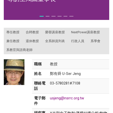
:::
專任教授
合聘教授
榮譽講座教授
NextPower講座教授
兼任教授
退休教授
全系師資列表
行政人員
系學會
系教官與諮商老師
職稱
教授
姓名
鄭有舜 U-Ser Jeng
聯絡電
03-5780281#7108
話
電子郵
usjeng@nsrrc.org.tw
件
X光與中子散射;薄膜結構分析;軟物
研究專