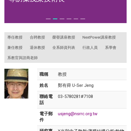
:::
專任教授
合聘教授
榮譽講座教授
NextPower講座教授
兼任教授
退休教授
全系師資列表
行政人員
系學會
系教官與諮商老師
職稱
教授
姓名
鄭有舜 U-Ser Jeng
聯絡電
03-5780281#7108
話
電子郵
usjeng@nsrrc.org.tw
件
X光與中子散射;薄膜結構分析;軟物
研究專