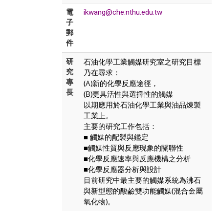
電
ikwang@che.nthu.edu.tw
子
郵
件
石油化學工業觸媒研究室之研究目標
研
究
乃在尋求：
專
(A)新的化學反應途徑，
長
(B)更具活性與選擇性的觸媒
以期應用於石油化學工業與油品煉製
工業上。
主要的研究工作包括：
■ 觸媒的配製與鑑定
■觸媒性質與反應現象的關聯性
■化學反應速率與反應機構之分析
■化學反應器分析與設計
目前研究中最主要的觸媒系統為沸石
與新型態的酸鹼雙功能觸媒(混合金屬
氧化物)。