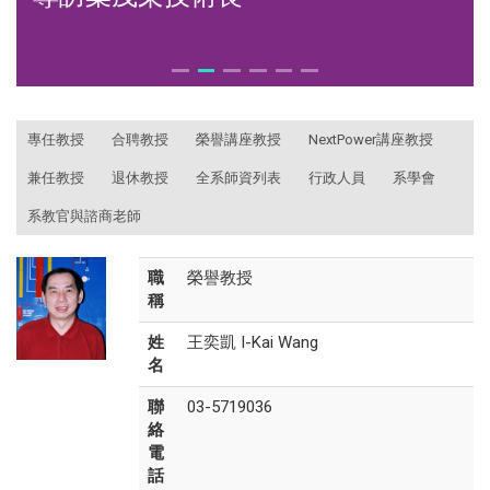
:::
專任教授
合聘教授
榮譽講座教授
NextPower講座教授
兼任教授
退休教授
全系師資列表
行政人員
系學會
系教官與諮商老師
職
榮譽教授
稱
姓
王奕凱 I-Kai Wang
名
聯
03-5719036
絡
電
話