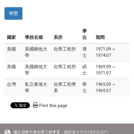
學歷
學
國家
學校名稱
系所
位
期間
美國
美國猶他大
化學工程所
博
1971.09 ~
學
士
1974.07
美國
美國猶他大
化學工程所
碩
1969.09 ~
學
士
1971.07
台灣
私立東海大
化學工程學
學
1965.09 ~
學
系
士
1969.07
Print this page
國立清華大學化學工程學系 請詳見
使用規則
|
聯絡我們
。