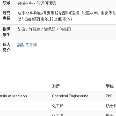
領域
尖端材料 / 能源與環境
研究
奈米材料與結構應用於能源與環境
能源材料
電化學
,
,
專長
儲能
如
鋰硫電池
鋅空氣電池)
(
:
,
指導
艾倫 / 許益綸 / 謝承廷 / 何亮囯
學生
請點選這裡
個人
簡介
系所
學位
onsin at Madison
Chemical Engineering
PhD
化工所
碩士
化工系
學士