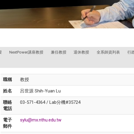
授
NextPower講座教授
兼任教授
退休教授
全系師資列表
行
職稱
教授
姓名
呂世源 Shih-Yuan Lu
聯絡
03-571-4364 / Lab分機#35724
電話
電子
sylu@mx.nthu.edu.tw
郵件