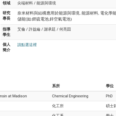
領域
尖端材料 / 能源與環境
研究
奈米材料與結構應用於能源與環境
能源材料
電化學
,
,
專長
儲能
如
鋰硫電池
鋅空氣電池)
(
:
,
指導
艾倫 / 許益綸 / 謝承廷 / 何亮囯
學生
請點選這裡
個人
簡介
系所
學位
onsin at Madison
Chemical Engineering
PhD
化工所
碩士
化工系
學士