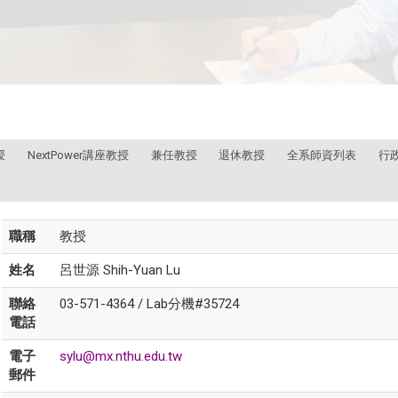
授
NextPower講座教授
兼任教授
退休教授
全系師資列表
行
職稱
教授
姓名
呂世源 Shih-Yuan Lu
聯絡
03-571-4364 / Lab分機#35724
電話
電子
sylu@mx.nthu.edu.tw
郵件