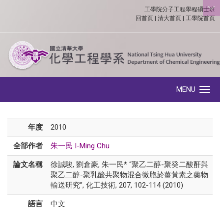
工學院分子工程學程碩士班
:::
回首頁
|
清大首頁
|
工學院首頁
MENU
Toggle navigation
年度
2010
全部作者
朱一民 I-Ming Chu
論文名稱
徐誠駿, 劉倉豪, 朱一民* “聚乙二醇-聚癸二酸酐與
聚乙二醇-聚乳酸共聚物混合微胞於薑黃素之藥物
輸送研究”, 化工技術, 207, 102-114 (2010)
語言
中文