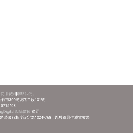
見
使用規則
|
聯絡我們
。
竹市300光復路二段101號
-5715408
ingDigital 銳綸數位
建置
efox，並將螢幕解析度設定為1024*768，以獲得最佳瀏覽效果