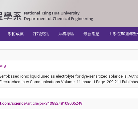
學術成就
課程資訊
系務專區
最新消息
工學院50週年暨
ong
vent-based ionic liquid used as electrolyte for dye-sensitized solar cells. Au
Electrochemistry Communications Volume: 11 Issue: 1 Page: 209-211 Publishe
ct.com/science/article/pii/S1388248108005249