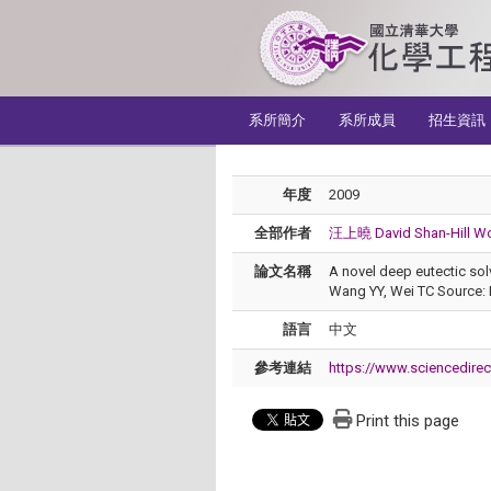
:::
系所簡介
系所成員
招生資訊
年度
2009
全部作者
汪上曉 David Shan-Hill W
論文名稱
A novel deep eutectic sol
Wang YY, Wei TC Source: 
語言
中文
參考連結
https://www.sciencedire
Print this page