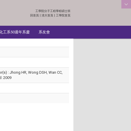
工學院分子工程學程碩士班
:::
回首頁
|
清大首頁
|
工學院首頁
化工系50週年系慶
系友會
thor(s) : Jhong HR, Wong DSH, Wan CC,
d: 2009