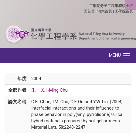
工學院分子工程學程碩士班
:::
回首頁
|
清大首頁
|
工學院首頁
MENU
Toggle navigation
年度
2004
全部作者
朱一民 I-Ming Chu
論文名稱
C.K. Chan, I.M. Chu, C.F Ou and Y.W. Lin, (2004).
Interfacial interactions and their influence to
phase behavior in poly(vinyl pyrrolidone)/silica
hybrid materials prepared by sol-gel process.
Material Lett. 58:2243-2247