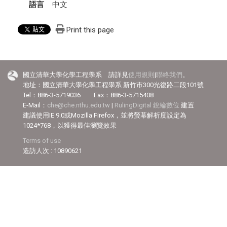
語言
中文
Print this page
國立清華大學化學工程學系 請詳見
使用規則
|
聯絡我們
。
地址：國立清華大學化學工程學系 新竹市300光復路二段101號
Tel：886-3-5719036 Fax：886-3-5715408
E-Mail：
che@che.nthu.edu.tw
|
RulingDigital 銳綸數位
建置
建議使用IE 9.0或Mozilla Firefox，並將螢幕解析度設定為
1024*768，以獲得最佳瀏覽效果
Terms of use
造訪人次 : 10890621