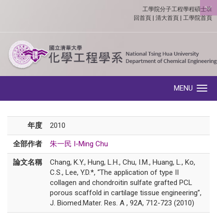
工學院分子工程學程碩士班
:::
回首頁
|
清大首頁
|
工學院首頁
MENU
Toggle navigation
年度
2010
全部作者
朱一民 I-Ming Chu
論文名稱
Chang, K.Y., Hung, L.H., Chu, I.M., Huang, L., Ko,
C.S., Lee, Y.D.*, “The application of type II
collagen and chondroitin sulfate grafted PCL
porous scaffold in cartilage tissue engineering”,
J. Biomed.Mater. Res. A , 92A, 712-723 (2010)