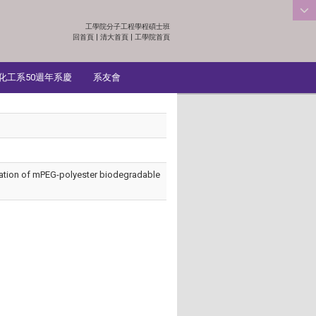
工學院分子工程學程碩士班
:::
回首頁
|
清大首頁
|
工學院首頁
化工系50週年系慶
系友會
terization of mPEG-polyester biodegradable