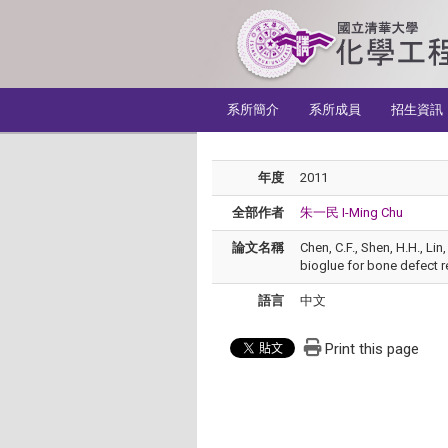
:::
系所簡介
系所成員
招生資訊
年度
2011
全部作者
朱一民 I-Ming Chu
論文名稱
Chen, C.F., Shen, H.H., Li
bioglue for bone defect re
語言
中文
Print this page