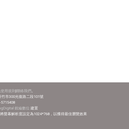
見
使用規則
|
聯絡我們
。
竹市300光復路二段101號
-5715408
ingDigital 銳綸數位
建置
efox，並將螢幕解析度設定為1024*768，以獲得最佳瀏覽效果