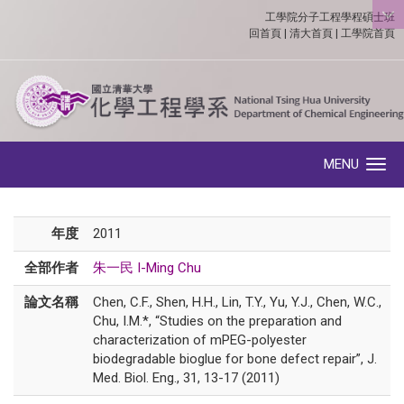
工學院分子工程學程碩士班
:::
回首頁
|
清大首頁
|
工學院首頁
MENU
Toggle navigation
年度
2011
全部作者
朱一民 I-Ming Chu
論文名稱
Chen, C.F., Shen, H.H., Lin, T.Y., Yu, Y.J., Chen, W.C.,
Chu, I.M.*, “Studies on the preparation and
characterization of mPEG-polyester
biodegradable bioglue for bone defect repair”, J.
Med. Biol. Eng., 31, 13-17 (2011)