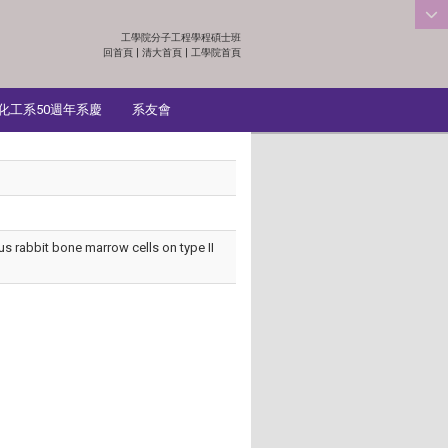
工學院分子工程學程碩士班
:::
回首頁
|
清大首頁
|
工學院首頁
化工系50週年系慶
系友會
ous rabbit bone marrow cells on type II