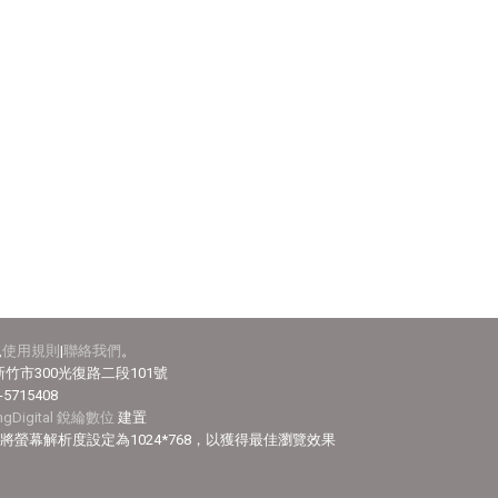
見
使用規則
|
聯絡我們
。
竹市300光復路二段101號
-5715408
ingDigital 銳綸數位
建置
efox，並將螢幕解析度設定為1024*768，以獲得最佳瀏覽效果