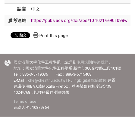
語言
中文
參考連結
https://pubs.acs.org/doi/abs/10.1021/ie901098w
Print this page
國立清華大學化學工程學系 請詳見
使用規則
|
聯絡我們
。
地址：國立清華大學化學工程學系 新竹市300光復路二段101號
Tel：886-3-5719036 Fax：886-3-5715408
E-Mail：
che@che.nthu.edu.tw
|
RulingDigital 銳綸數位
建置
建議使用IE 9.0或Mozilla Firefox，並將螢幕解析度設定為
1024*768，以獲得最佳瀏覽效果
Terms of use
造訪人次 : 10879364