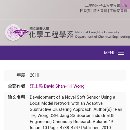
工學院分子工程學程碩士班
:::
回首頁
|
清大首頁
|
工學院首頁
MENU
Toggle navigation
年度
2010
全部作者
汪上曉 David Shan-Hill Wong
論文名稱
Development of a Novel Soft Sensor Using a
Local Model Network with an Adaptive
Subtractive Clustering Approach. Author(s) : Pan
TH, Wong DSH, Jang SS Source: Industrial &
Engineering Chemistry Research Volume:49
Issue: 10 Page: 4738-4747 Published: 2010