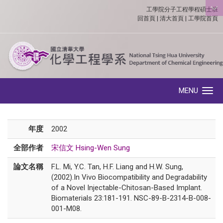
工學院分子工程學程碩士班
:::
回首頁
|
清大首頁
|
工學院首頁
MENU
Toggle navigation
年度
2002
全部作者
宋信文 Hsing-Wen Sung
論文名稱
F.L. Mi, Y.C. Tan, H.F. Liang and H.W. Sung,
(2002).In Vivo Biocompatibility and Degradability
of a Novel Injectable-Chitosan-Based Implant.
Biomaterials 23:181-191. NSC-89-B-2314-B-008-
001-M08.