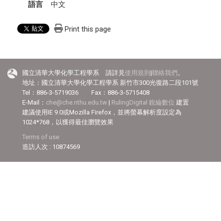
語言
中文
Print this page
國立清華大學化學工程學系 請詳見
使用規則
|
聯絡我們
。
地址：國立清華大學化學工程學系 新竹市300光復路二段101號
Tel：886-3-5719036 Fax：886-3-5715408
E-Mail：
che@che.nthu.edu.tw
|
RulingDigital 銳綸數位
建置
建議使用IE 9.0或Mozilla Firefox，並將螢幕解析度設定為
1024*768，以獲得最佳瀏覽效果
Terms of use
造訪人次 : 10874569