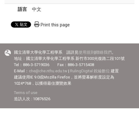
語言
中文
Print this page
國立清華大學化學工程學系 請詳見
使用規則
|
聯絡我們
。
地址：國立清華大學化學工程學系 新竹市300光復路二段101號
Tel：886-3-5719036 Fax：886-3-5715408
E-Mail：
che@che.nthu.edu.tw
|
RulingDigital 銳綸數位
建置
建議使用IE 9.0或Mozilla Firefox，並將螢幕解析度設定為
1024*768，以獲得最佳瀏覽效果
Terms of use
造訪人次 : 10876526