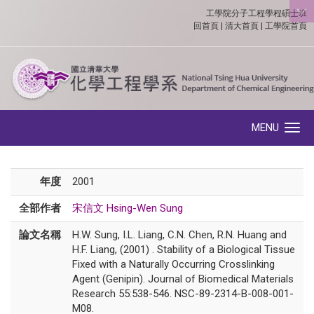
工學院分子工程學程碩士班
:::
回首頁
|
清大首頁
|
工學院首頁
MENU
Toggle navigation
年度
2001
全部作者
宋信文 Hsing-Wen Sung
論文名稱
H.W. Sung, I.L. Liang, C.N. Chen, R.N. Huang and
H.F. Liang, (2001) . Stability of a Biological Tissue
Fixed with a Naturally Occurring Crosslinking
Agent (Genipin). Journal of Biomedical Materials
Research 55:538-546. NSC-89-2314-B-008-001-
M08.