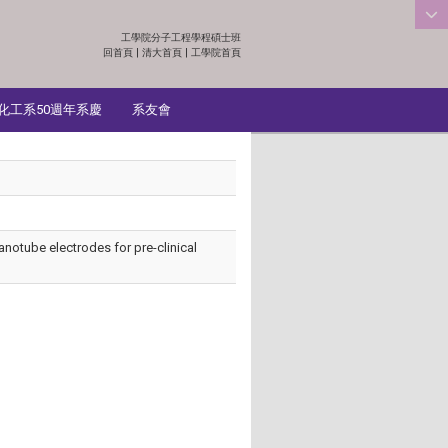
工學院分子工程學程碩士班
:::
回首頁
|
清大首頁
|
工學院首頁
化工系50週年系慶
系友會
nanotube electrodes for pre-clinical