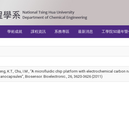
學術成就
課程資訊
系務專區
最新消息
工學院50週年暨
eng, K.T., Chu, I.M., “A microﬂuidic chip platform with electrochemical carbon 
 nanocapsules”, Biosensor. Bioelectronic., 26, 3620-3626 (2011)