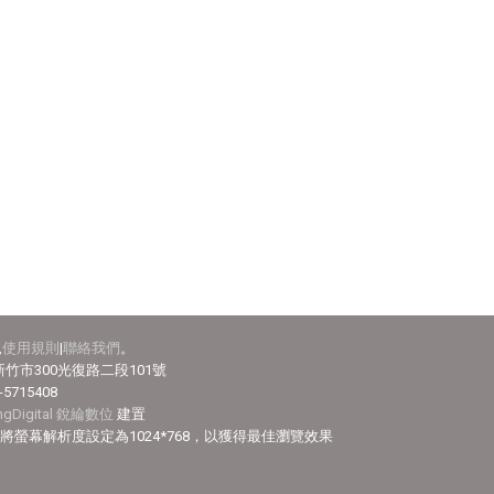
見
使用規則
|
聯絡我們
。
竹市300光復路二段101號
-5715408
ingDigital 銳綸數位
建置
efox，並將螢幕解析度設定為1024*768，以獲得最佳瀏覽效果