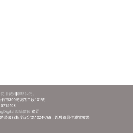
見
使用規則
|
聯絡我們
。
竹市300光復路二段101號
-5715408
ingDigital 銳綸數位
建置
efox，並將螢幕解析度設定為1024*768，以獲得最佳瀏覽效果