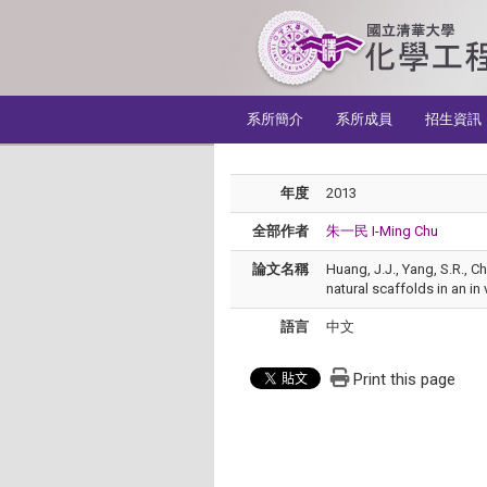
:::
系所簡介
系所成員
招生資訊
年度
2013
全部作者
朱一民 I-Ming Chu
論文名稱
Huang, J.J., Yang, S.R., C
natural scaffolds in an in
語言
中文
Print this page