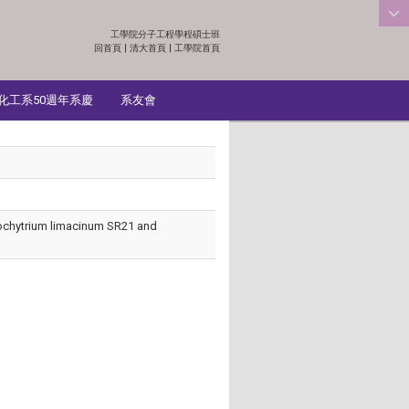
工學院分子工程學程碩士班
:::
回首頁
|
清大首頁
|
工學院首頁
化工系50週年系慶
系友會
tiochytrium limacinum SR21 and