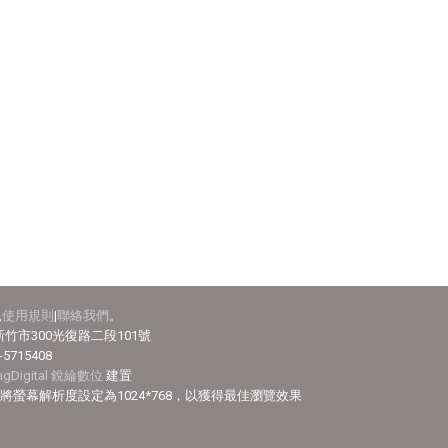
見
使用規則
|
聯絡我們
。
竹市300光復路二段101號
-5715408
ingDigital 銳綸數位
建置
efox，並將螢幕解析度設定為1024*768，以獲得最佳瀏覽效果