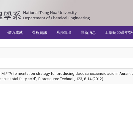
學術成就
課程資訊
系務專區
最新消息
工學院50週年暨
u, I.M.* “A fermentation strategy for producing docosahexaenoic acid in Auran
ns in total fatty acid”, Bioresource Technol., 123, 8-14 (2012)