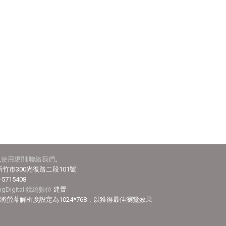
見
使用規則
|
聯絡我們
。
竹市300光復路二段101號
-5715408
ingDigital 銳綸數位
建置
efox，並將螢幕解析度設定為1024*768，以獲得最佳瀏覽效果