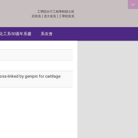
工學院分子工程學程碩士班
:::
回首頁
|
清大首頁
|
工學院首頁
化工系50週年系慶
系友會
ross-linked by genipin for cartilage