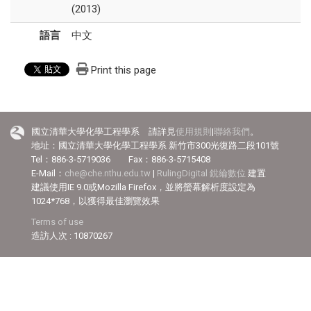
(2013)
語言
中文
Print this page
國立清華大學化學工程學系 請詳見
使用規則
|
聯絡我們
。
地址：國立清華大學化學工程學系 新竹市300光復路二段101號
Tel：886-3-5719036 Fax：886-3-5715408
E-Mail：
che@che.nthu.edu.tw
|
RulingDigital 銳綸數位
建置
建議使用IE 9.0或Mozilla Firefox，並將螢幕解析度設定為
1024*768，以獲得最佳瀏覽效果
Terms of use
造訪人次 : 10870267