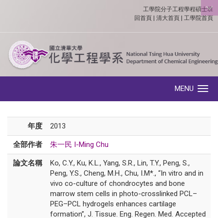
工學院分子工程學程碩士班
:::
回首頁
|
清大首頁
|
工學院首頁
MENU
Toggle navigation
年度
2013
全部作者
朱一民 I-Ming Chu
論文名稱
Ko, C.Y., Ku, K.L., Yang, S.R., Lin, T.Y., Peng, S.,
Peng, Y.S., Cheng, M.H., Chu, I.M*., “In vitro and in
vivo co-culture of chondrocytes and bone
marrow stem cells in photo-crosslinked PCL–
PEG–PCL hydrogels enhances cartilage
formation”, J. Tissue. Eng. Regen. Med. Accepted