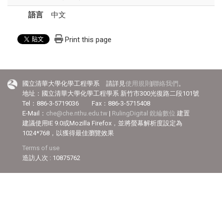
語言
中文
Print this page
國立清華大學化學工程學系 請詳見
使用規則
|
聯絡我們
。
地址：國立清華大學化學工程學系 新竹市300光復路二段101號
Tel：886-3-5719036 Fax：886-3-5715408
E-Mail：
che@che.nthu.edu.tw
|
RulingDigital 銳綸數位
建置
建議使用IE 9.0或Mozilla Firefox，並將螢幕解析度設定為
1024*768，以獲得最佳瀏覽效果
Terms of use
造訪人次 : 10875762