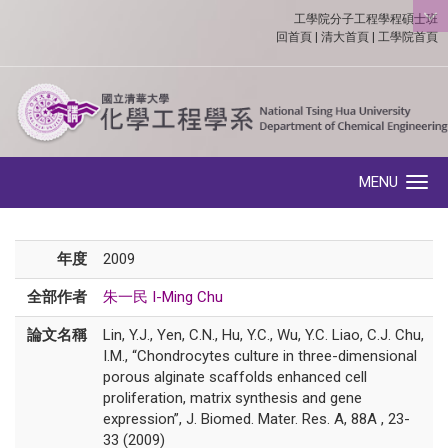
工學院分子工程學程碩士班
:::
回首頁
|
清大首頁
|
工學院首頁
MENU
Toggle navigation
年度
2009
全部作者
朱一民 I-Ming Chu
論文名稱
Lin, Y.J., Yen, C.N., Hu, Y.C., Wu, Y.C. Liao, C.J. Chu,
I.M., “Chondrocytes culture in three-dimensional
porous alginate scaffolds enhanced cell
proliferation, matrix synthesis and gene
expression”, J. Biomed. Mater. Res. A, 88A , 23-
33 (2009)