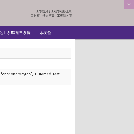
工學院分子工程學程碩士班
:::
回首頁
|
清大首頁
|
工學院首頁
化工系50週年系慶
系友會
er for chondrocytes”, J. Biomed. Mat.