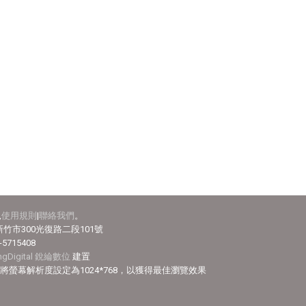
見
使用規則
|
聯絡我們
。
竹市300光復路二段101號
-5715408
ingDigital 銳綸數位
建置
efox，並將螢幕解析度設定為1024*768，以獲得最佳瀏覽效果