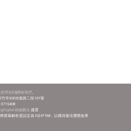
見
使用規則
|
聯絡我們
。
竹市300光復路二段101號
-5715408
ingDigital 銳綸數位
建置
efox，並將螢幕解析度設定為1024*768，以獲得最佳瀏覽效果