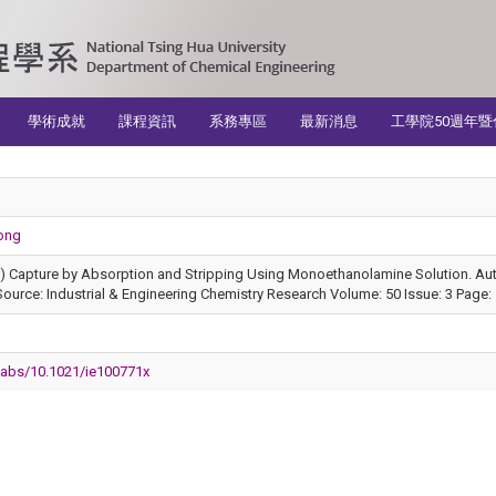
學術成就
課程資訊
系務專區
最新消息
工學院50週年暨
ong
2) Capture by Absorption and Stripping Using Monoethanolamine Solution. Aut
ource: Industrial & Engineering Chemistry Research Volume: 50 Issue: 3 Page:
/abs/10.1021/ie100771x