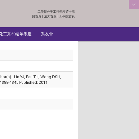
工學院分子工程學程碩士班
:::
回首頁
|
清大首頁
|
工學院首頁
化工系50週年系慶
系友會
hor(s) : Lin YJ, Pan TH, Wong DSH,
 1388-1345 Published: 2011