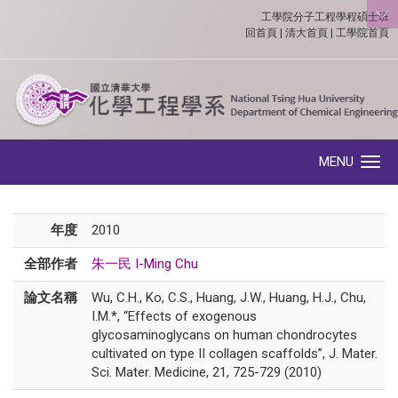
工學院分子工程學程碩士班
:::
回首頁
|
清大首頁
|
工學院首頁
MENU
Toggle navigation
年度
2010
全部作者
朱一民 I-Ming Chu
論文名稱
Wu, C.H., Ko, C.S., Huang, J.W., Huang, H.J., Chu,
I.M.*, “Effects of exogenous
glycosaminoglycans on human chondrocytes
cultivated on type II collagen scaffolds”, J. Mater.
Sci. Mater. Medicine, 21, 725-729 (2010)