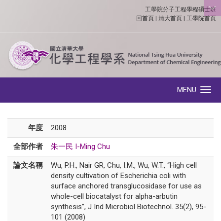
工學院分子工程學程碩士班
:::
回首頁
|
清大首頁
|
工學院首頁
MENU
Toggle navigation
年度
2008
全部作者
朱一民 I-Ming Chu
論文名稱
Wu, P.H., Nair GR, Chu, I.M., Wu, W.T., “High cell
density cultivation of Escherichia coli with
surface anchored transglucosidase for use as
whole-cell biocatalyst for alpha-arbutin
synthesis”, J Ind Microbiol Biotechnol. 35(2), 95-
101 (2008)