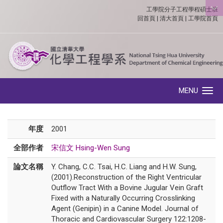
工學院分子工程學程碩士班
:::
回首頁
|
清大首頁
|
工學院首頁
MENU
Toggle navigation
年度
2001
全部作者
宋信文 Hsing-Wen Sung
論文名稱
Y. Chang, C.C. Tsai, H.C. Liang and H.W. Sung,
(2001).Reconstruction of the Right Ventricular
Outflow Tract With a Bovine Jugular Vein Graft
Fixed with a Naturally Occurring Crosslinking
Agent (Genipin) in a Canine Model. Journal of
Thoracic and Cardiovascular Surgery 122:1208-