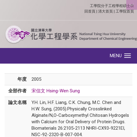
工學院分子工程學程碩士班
:::
回首頁
|
清大首頁
|
工學院首頁
MENU
Toggle navigation
年度
2005
全部作者
宋信文 Hsing-Wen Sung
論文名稱
Y.H. Lin, H.F. Liang, C.K. Chung, M.C. Chen and
H.W. Sung, (2005).Physically Crosslinked
Alginate/N,O-Carboxymethyl Chitosan Hydrogels
with Calcium for Oral Delivery of Protein Drugs.
Biomaterials 26:2105-2113 NHRI-CX93-9221EI,
NSC-92-2320-B-007-004.