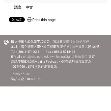
語言
中文
Print this page
國立清華大學化學工程學系 請詳見
使用規則
|
聯絡我們
。
地址：國立清華大學化學工程學系 新竹市300光復路二段101號
Tel：886-3-5719036 Fax：886-3-5715408
E-Mail：
che@che.nthu.edu.tw
|
RulingDigital 銳綸數位
建置
建議使用IE 9.0或Mozilla Firefox，並將螢幕解析度設定為
1024*768，以獲得最佳瀏覽效果
Terms of use
造訪人次 : 10871132