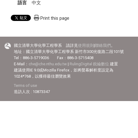
語言
中文
Print this page
國立清華大學化學工程學系 請詳見
使用規則
|
聯絡我們
。
地址：國立清華大學化學工程學系 新竹市300光復路二段101號
Tel：886-3-5719036 Fax：886-3-5715408
E-Mail：
che@che.nthu.edu.tw
|
RulingDigital 銳綸數位
建置
建議使用IE 9.0或Mozilla Firefox，並將螢幕解析度設定為
1024*768，以獲得最佳瀏覽效果
Terms of use
造訪人次 : 10873347