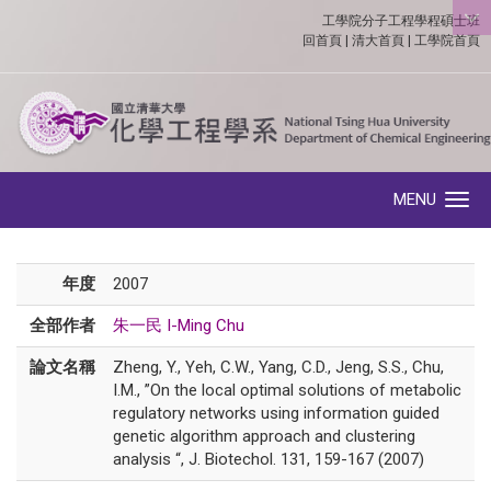
工學院分子工程學程碩士班
:::
回首頁
|
清大首頁
|
工學院首頁
MENU
Toggle navigation
年度
2007
全部作者
朱一民 I-Ming Chu
論文名稱
Zheng, Y., Yeh, C.W., Yang, C.D., Jeng, S.S., Chu,
I.M., ”On the local optimal solutions of metabolic
regulatory networks using information guided
genetic algorithm approach and clustering
analysis “, J. Biotechol. 131, 159-167 (2007)