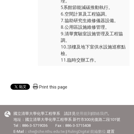
理。
5系館節能減碳推動執行。
6.空間計算及工程協調。
7.協助研究生維修儀器設備。
8.公用區設施維修管理。
9.清華實驗室設施管理及工程協
調。
10.頂樓及地下室供水設施巡察點
檢。
11.臨時交辦工作。
Print this page
國立清華大學化學工程學系 請詳見
使用規則
|
聯絡我們
。
地址：國立清華大學化學工程學系 新竹市300光復路二段101號
Tel：886-3-5719036 Fax：886-3-5715408
E-Mail：
che@che.nthu.edu.tw
|
RulingDigital 銳綸數位
建置