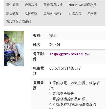
:::
專任教授
合聘教授
榮譽講座教授
NextPower講座教授
兼任教授
退休教授
全系師資列表
行政人員
系學會
系教官與諮商老師
職稱
技士
姓名
張秀雄
電子郵
shsjang@mx.nthu.edu.tw
件
聯絡電
03-5715131#33618
話
1.系館水電、冷氣空調、維修管
負責業
務
理。
2.電梯點檢管理。
3.單操鍋爐操作及維護。
4.單操課程相關設備維修及管