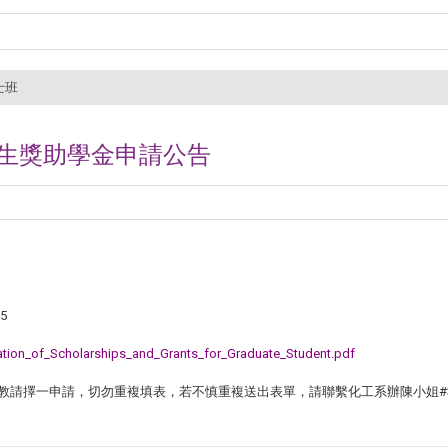
士班
究生獎助學金申請公告
15
tion_of_Scholarships_and_Grants_for_Graduate_Student.pdf
教請擇一申請，切勿重複填表，若不慎重複送出表單，請聯繫化工系辦陳小姐#33