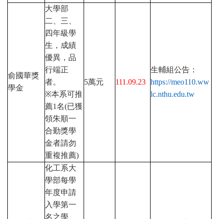
大學部
二、三、
四年級學
生，成績
優異，品
行端正
生輔組公告：
俞國華獎
者。
5
萬元
111.09.23
https://meo110.ww
學金
※
本系可推
lc.nthu.edu.tw
薦
1
名(已獲
領朱順一
合勤獎學
金者請勿
重複推薦)
化工系大
學部每學
年度申請
入學第一
名之學