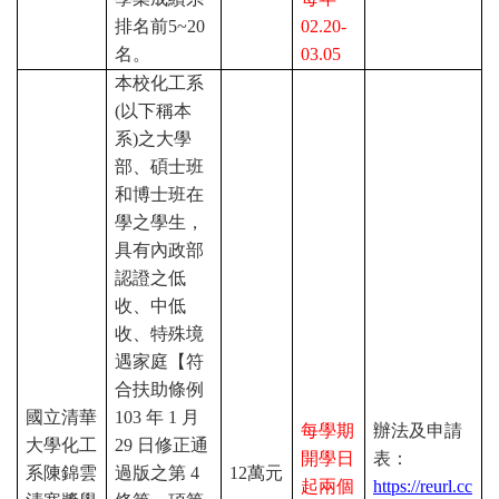
排名前
5~20
02.20-
名。
03.05
本校化工系
(
以下稱本
系
)
之大學
部、碩士班
和博士班在
學之學生，
具有內政部
認證之低
收、中低
收、特殊境
遇家庭【符
合扶助條例
國立清華
103
年
1
月
每學期
辦法及申請
大學化工
29
日修正通
開學日
表：
系陳錦雲
過版之第
4
1
2
萬元
起兩個
https://reurl.cc