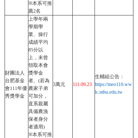
※
本系可推
薦
2
名
上學年兩
學期學
業、操行
成績平均
85
分以
上，未曾
領取本會
財團法人
獎學金
生輔組公告：
台肥基金
者。
(
若為
3
萬元
111.09.23
https://meo110.ww
會
111
年優
農家子弟
lc.nthu.edu.tw
秀獎學金
可加分，
直系親屬
具備農漁
保者身分
者適用
)
※
本系可推