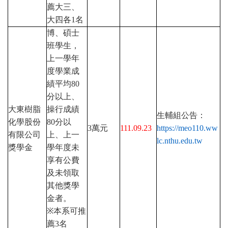
薦大三、
大四各
1
名
博、碩士
班學生，
上一學年
度學業成
績平均
80
分以上、
大東樹脂
操行成績
生輔組公告：
化學股份
80
分以
3
萬元
111.09.23
https://meo110.ww
有限公司
上、上一
lc.nthu.edu.tw
獎學金
學年度未
享有公費
及未領取
其他獎學
金者。
※
本系可推
薦
3
名