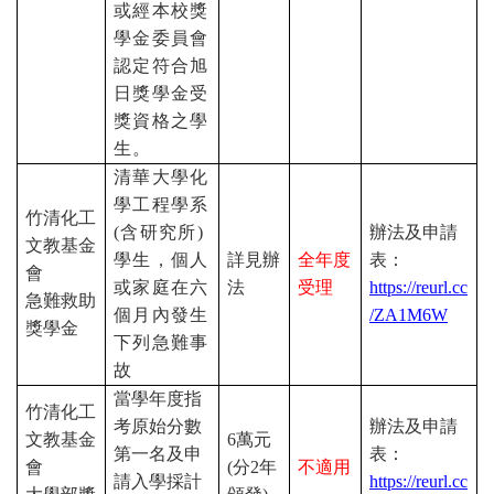
或經本校獎
學金委員會
認定符合旭
日獎學金受
獎資格之學
生。
清華大學化
學工程學系
竹清化工
(
含研究所
)
辦法及申請
文教基金
學生，個人
詳見辦
全年度
表：
會
或家庭在六
法
受理
https://reurl.cc
急難救助
個月內發生
/ZA1M6W
獎學金
下列急難事
故
當學年度指
竹清化工
考原始分數
辦法及申請
文教基金
6
萬元
第一名及申
表：
會
(
分
2
年
不適用
請入學採計
https://reurl.cc