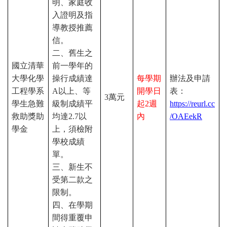
明、家庭收
入證明及指
導教授推薦
信。
二、舊生之
國立清華
前一學年的
大學化學
操行成績達
每學期
辦法及申請
工程學系
A
以上、等
開學日
表：
3
萬元
學生急難
級制成績平
起
2
週
https://reurl.cc
救助獎助
均達
2.7
以
內
/OAEekR
學金
上，須檢附
學校成績
單。
三、新生不
受第二款之
限制。
四、在學期
間得重覆申