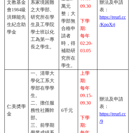
文教基金
系家境困難
辦法及申請
萬元
09.30
會
1984
級
之大學部、
表：
整；大
洪輝能先
研究所在學
https://reurl.cc
學部無
下學
生紀念助
生及工學院
/KpoXrj
合格申
期
:
學金
學士班以化
請者
每年
工為第一專
時，得
02.20-
長之學生。
補助研
03.05
究所在
學生。
一、清華大
上學
學化工系大
期
:
學部在學學
每年
生。
09.15-
辦法及申請
二、擔任服
09.30
仁美奬學
表：
務性社團幹
6
千元
金
https://reurl.cc
部。
下學
/9
三、前學期
期
:
學業成績系
每年