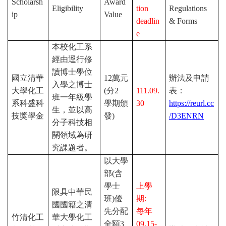
Scholarsh
Award
Eligibility
tion
Regulations
ip
Value
deadlin
& Forms
e
本校化工系
經由逕行修
讀博士學位
國立清華
12
萬元
辦法及申請
入學之博士
大學化工
(
分
2
111.09.
表：
班一年級學
系科盛科
學期頒
30
https://reurl.cc
生，並以高
技獎學金
發
)
/D3ENRN
分子科技相
關領域為研
究課題者。
以大學
部
(
含
學士
上學
限具中華民
班
)
優
期
:
國國籍之清
先分配
每年
竹清化工
華大學化工
全額
3
09.15-