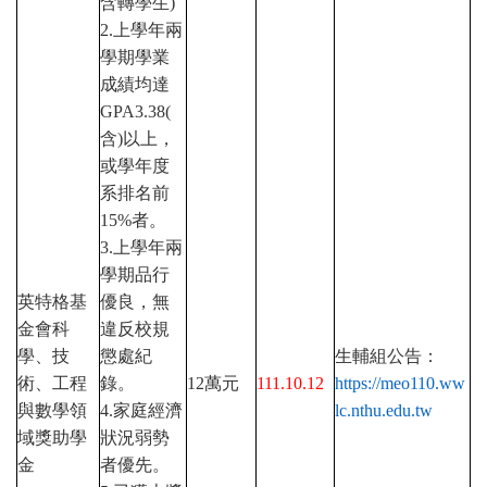
含轉學生)
2.
上學年兩
學期學業
成績均達
GPA3.38(
含)以上，
或學年度
系排名前
15%者。
3.
上學年兩
學期品行
英特格基
優良，無
金會科
違反校規
學、技
懲處紀
生輔組公告：
術、工程
錄。
12
萬元
111.10.12
https://meo110.ww
與數學領
4.
家庭經濟
lc.nthu.edu.tw
域獎助學
狀況弱勢
金
者優先。