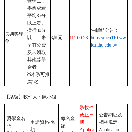
班學生，
學業成績
平均
85
分
以上者、
操行
80
分
生輔組公告：
長興獎學
以上，未
3
萬元
111.09.23
https://meo110.ww
金
享有公費
lc.nthu.edu.tw
及未領取
其他獎學
金者。
※
本系可推
薦
1
名
【系級】收件人：陳小姐
系收件
截止日
公告網址及
獎學金名
每名金
申請資格
/
名
期
相關規定
稱
額
額
Applica
Application