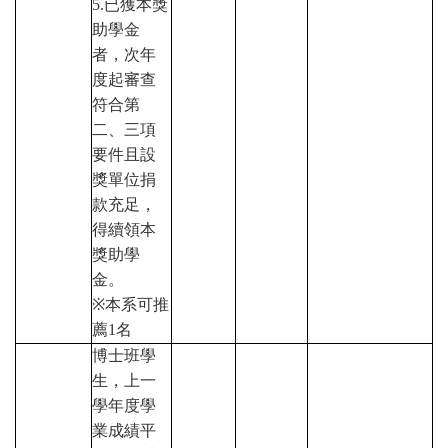
5.
已獲本獎
助學金
者，次年
度起審查
符合第
二、三項
要件且設
獎單位捐
款充足，
得續領本
獎助學
金。
※
本系可推
薦
1
名
博士班學
生，上一
學年度學
業成績平