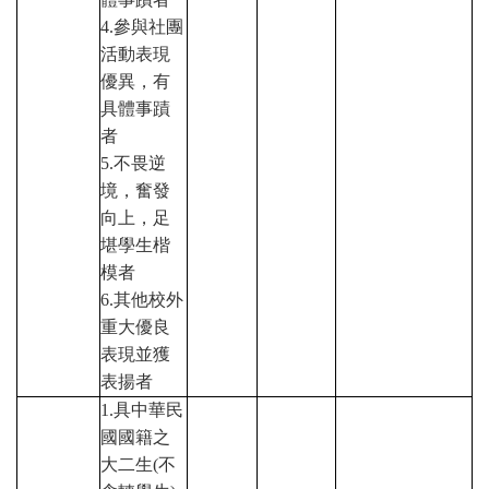
4.
參與社團
活動表現
優異，有
具體事蹟
者
5.
不畏逆
境，奮發
向上，足
堪學生楷
模者
6.
其他校外
重大優良
表現並獲
表揚者
1.
具中華民
國國籍之
大二生(不