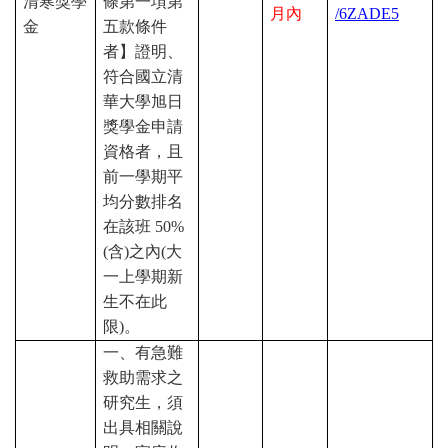
清寒獎學
條第一項第
月內
/6ZADE5
金
五款條件
者】證明、
符合國立清
華大學旭日
獎學金申請
資格者，且
前一學期平
均分數排名
在該班
50%
(
含
)
之內
(
大
一上學期新
生不在此
限
)
。
一、有急難
救助需求之
研究生，須
出具相關說