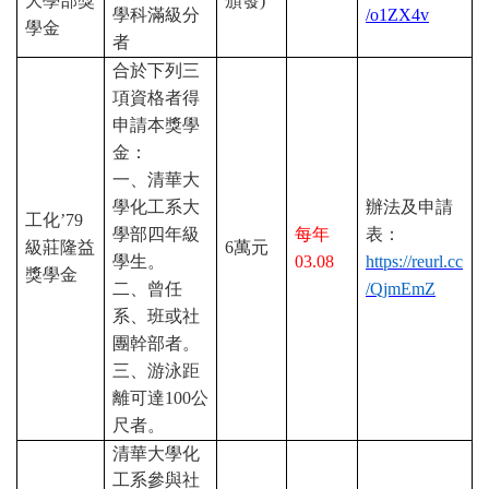
大學部獎
頒發
)
學科滿級分
/o1ZX4v
學金
者
合於下列三
項資格者得
申請本獎學
金：
一、清華大
學化工系大
辦法及申請
工化
’79
學部四年級
每年
表：
級莊隆益
6
萬元
學生。
03.08
https://reurl.cc
獎學金
二、曾任
/QjmEmZ
系、班或社
團幹部者。
三、游泳距
離可達
100
公
尺者。
清華大學化
工系參與社