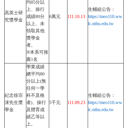
均
85
分以
上、操行
生輔組公告：
高英士研
成績
80
分
6
萬元
111.10.13
https://meo110.ww
究獎學金
以上、未
lc.nthu.edu.tw
領取其他
獎學金
者。
※
本系可推
薦
1
名
學業成績
總平均
80
分以上
(
無
任何一學
紀念徐宗
科不及格
生輔組公告：
涑先生獎
者
)
、操行
5
千元
111.09.23
https://meo110.ww
學金
及體育成
lc.nthu.edu.tw
績乙等以
上。