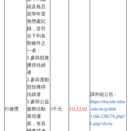
績及格且
當學年度
無懲處紀
錄，並符
合下列各
類條件之
一者：
1.
參與競賽
獲得佳績
者
2.
參與運動
競技獲得
佳績者
課外組公告：
3.
參與公益
https://dsa.site.nthu
行健獎
服務活動
3
千元
111.12.02
.edu.tw/p/404-
表現優
1266-238276.php?
異，有具
Lang=zh-tw
體事蹟者