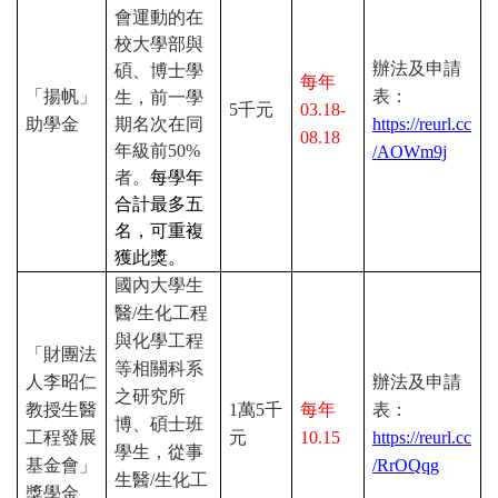
會運動的在
校大學部與
辦法及申請
碩、博士學
每年
「揚帆」
表：
生，前一學
5
千元
03.18-
助學金
期名次在同
https://reurl.cc
08.18
年級前
50%
/AOWm9j
者。
每學年
合計最多五
名，可重複
獲此獎。
國內大學生
醫
/
生化工程
與化學工程
「財團法
等相關科系
人李昭仁
辦法及申請
之研究所
教授生醫
1
萬
5
千
每年
表：
博、碩士班
工程發展
元
10.15
https://reurl.cc
學生，從事
基金會」
/RrOQqg
生醫
/
生化工
獎學金