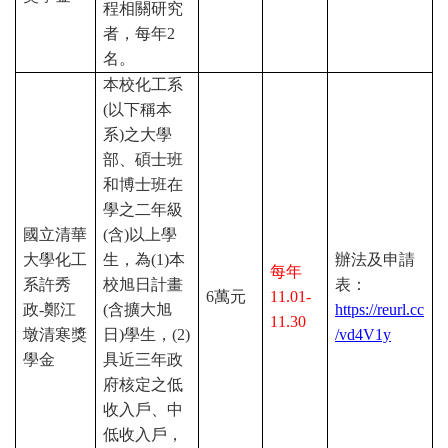
程相關研究
者，每年
2
名。
本校化工系
(
以下稱本
系
)
之大學
部、碩士班
和博士班在
學之二年級
國立清華
(
含
)
以上學
大學化工
生，為
(1)
本
辦法及申請
每年
系許秀
校旭日計畫
表：
6
萬元
11.01-
政
-
鄭江
(
含擴大旭
https://reurl.cc
11.30
墩清寒獎
日
)
學生，
(2)
/vd4V1y
學金
具近三年政
府核定之低
收入戶、中
低收入戶，