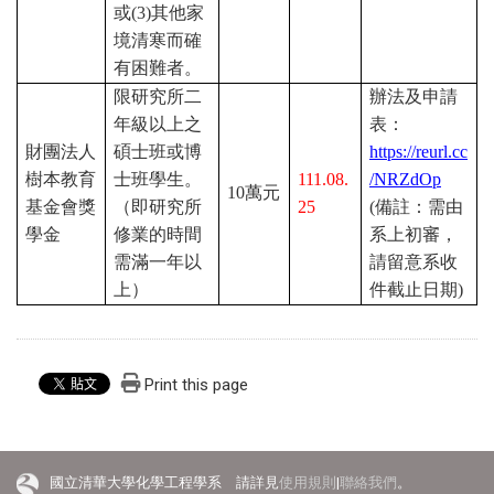
或
(3)
其他家
境清寒而確
有困難者。
限研究所二
辦法及申請
年級以上之
表：
財團法人
碩士班或博
https://reurl.cc
樹本教育
士班學生。
111.08.
/NRZdOp
10
萬元
基金會獎
（即研究所
25
(
備註：需由
學金
修業的時間
系上初審，
需滿一年以
請留意系收
上）
件截止日期
)
Print this page
國立清華大學化學工程學系 請詳見
使用規則
|
聯絡我們
。