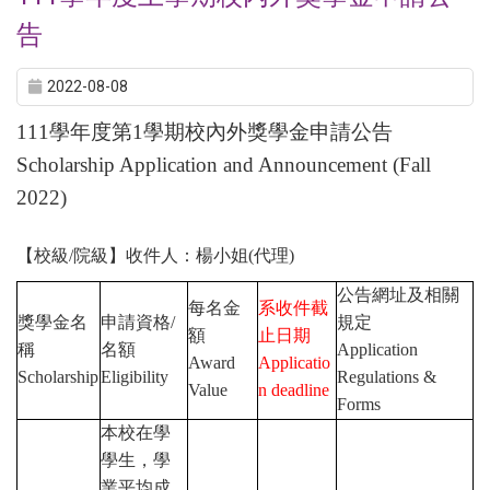
告
2022-08-08
111
學年度第
1
學期校內外獎學金申請公告
Scholarship Application and Announcement (Fall
2022)
【校級
/
院級】收件人：楊小姐
(
代理
)
公告網址及相關
每名金
系收件截
獎學金名
申請資格
/
規定
額
止日期
稱
名額
Application
Award
Applicatio
Scholarship
Eligibility
Regulations &
Value
n deadline
Forms
本校在學
學生，學
業平均成