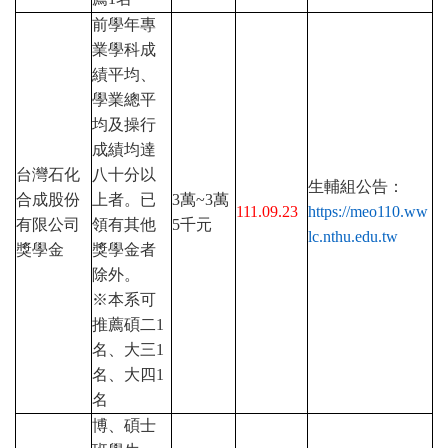
前學年專
業學科成
績平均、
學業總平
均及操行
成績均達
台灣石化
八十分以
生輔組公告：
合成股份
上者。已
3
萬
~3
萬
111.09.23
https://meo110.ww
有限公司
領有其他
5
千元
lc.nthu.edu.tw
獎學金
獎學金者
除外。
※本系可
推薦碩二1
名、大三1
名、大四1
名
博、碩士