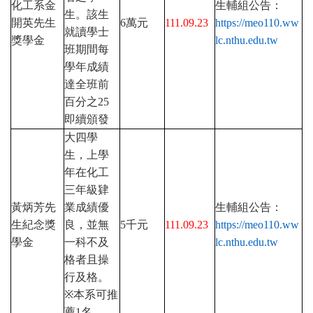
化工系金
生輔組公告：
生。該生
開英先生
6
萬元
111.09.23
https://meo110.ww
就讀學士
獎學金
lc.nthu.edu.tw
班期間每
學年成績
達全班前
百分之
25
即續頒發
大四學
生，上學
年在化工
三年級肄
黃炳芳先
業成績優
生輔組公告：
生紀念獎
良，並無
5
千元
111.09.23
https://meo110.ww
學金
一科不及
lc.nthu.edu.tw
格者且操
行及格。
※
本系可推
薦
1
名