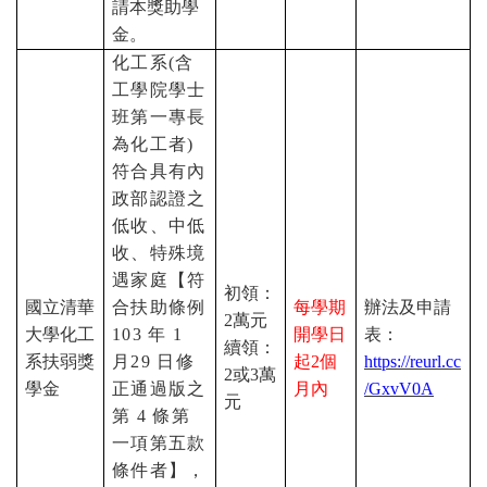
請本獎助學
金。
化工系
(
含
工學院學士
班第一專長
為化工者
)
符合具有內
政部認證之
低收、中低
收、特殊境
遇家庭【符
初領：
國立清華
合扶助條例
每學期
辦法及申請
2
萬元
大學化工
103
年
1
開學日
表：
續領：
系扶弱獎
月
29
日修
起
2
個
https://reurl.cc
2
或
3
萬
學金
正通過版之
月內
/GxvV0A
元
第
4
條第
一項第五款
條件者】，