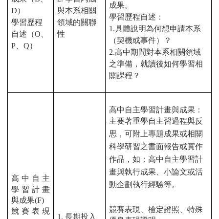
成果。
D
）
與本系相關
學習歷程自述：
學習歷程
領域的關聯
1.
具體說明為何想申請本系
自述（
O
、
性
（契機或事件）？
P
、
Q
）
2.
高中期間對本系相關領域
之準備，就讀後如何學習相
關課程？
高中自主學習計畫與成果：
主要著重學自主習過程與反
思，可附上專題成果或相關
科學研習之書面報告或實作
作品，如：高中自主學習計
畫與執行成果、小論文或活
高
中自主
動企劃執行經驗等。
學習計畫
與成果
(F)
競賽表現、檢定證照、特殊
競賽表現
1.
長期投入