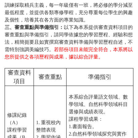
訓練採取精兵主義，每一年級僅有一班，將必修的學分減至
最低程度，並提供各類專修學程，充分尊重每位學生的興趣
及個性，培養其在各方面的專業知識。
三、審查重點與準備指引：
以下為本系提供審查資料項目的
審查重點與準備指引，請同學依據您的學習歷程、經驗和想
法，精簡扼要且如實撰寫審查資料準備與學習歷程自述，不
需特別強調美編技巧。
若部份項目未能完全符合，本系將以
您所提供之各項歷程與成果，據以綜合評量。
審查資料
審查重點
準備指引
項目
本系綜合評量語文領域、數
學領域、自然科學領域科目
選修與成績表現。
修課紀錄
課程學習成果：
（
A
）
1.
重視校內
1.
書面報告。
課程學習
整體表現
2.
自然科學領域探究與實作
成果（
B
、
2.
學習內涵