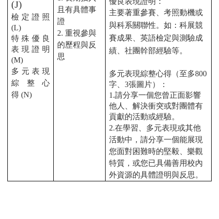
優良表現證明：
(J)
且有具體事
主要著重參賽、考照動機或
檢定證照
證
與科系關聯性。如：科展競
(L)
2.
重視參與
賽成果、英語檢定與測驗成
特殊優良
的歷程與反
表現證明
績、社團幹部經驗等。
思
(M)
多元表現
多元表現綜整心得（至多
800
綜整心
字、
3
張圖片）：
得
(N)
1.
請分享一個您曾正面影響
他人、解決衝突或對團體有
貢獻的活動或經驗。
2.
在學習、多元表現或其他
活動中，請分享一個能展現
您面對困難時的堅毅、樂觀
特質，或您已具備善用校內
外資源的具體證明與反思。