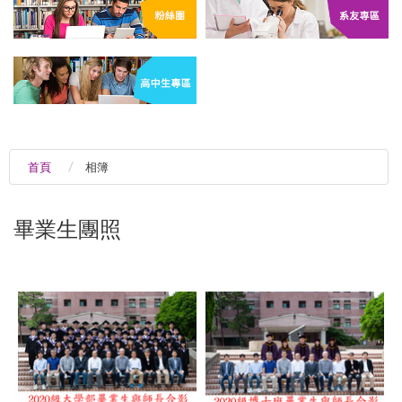
首頁
相簿
畢業生團照