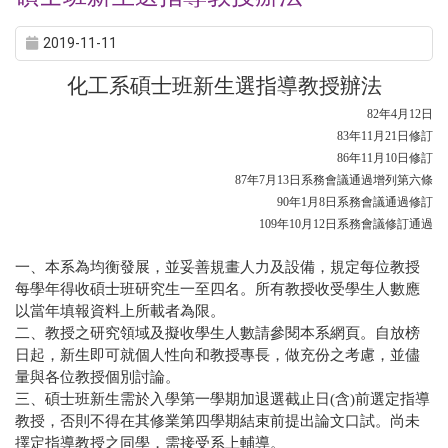
2019-11-11
化工系碩士班新生選指導教授辦法
82
年
4
月
12
日
83
年
11
月
21
日修訂
86
年
11
月
10
日修訂
87
年
7
月
13
日系務會議通過增列第六條
90
年
1
月
8
日系務會議通過修訂
109
年
10
月
12
日系務會議修訂通過
一、本系為均衡發展，並妥善規畫人力及設備，規定每位教授
每學年得收碩士班研究生一至四名。所有教授收受學生人數應
以當年填報資料上所載者為限。
二、教授之研究領域及擬收學生人數請參閱本系網頁。自放榜
日起，新生即可就個人性向和教授專長，做充份之考慮，並儘
量與各位教授個別討論。
三、碩士班新生需於入學第一學期加退選截止日
(
含
)
前選定指導
教授，否則不得在其修業第四學期結束前提出論文口試。尚未
擇定指導教授之同學，需接受系上輔導。