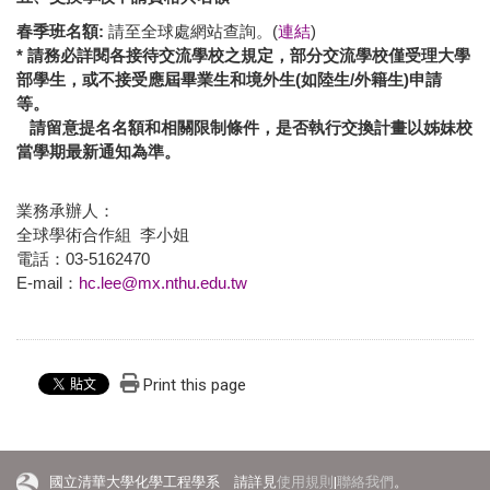
春季班名額:
請至全球處網站查詢。(
連結
)
* 請務必詳閱各接待交流學校之規定，部分交流學校僅受理大學
部學生，或不接受應屆畢業生和境外生(如陸生/外籍生)申請
等。
請留意提名名額和相關限制條件，是否執行交換計畫以姊妹校
當學期最新通知為準。
業務承辦人：
全球學術合作組 李小姐
電話：03-5162470
E-mail：
hc.lee@mx.nthu.edu.tw
Print this page
國立清華大學化學工程學系 請詳見
使用規則
|
聯絡我們
。