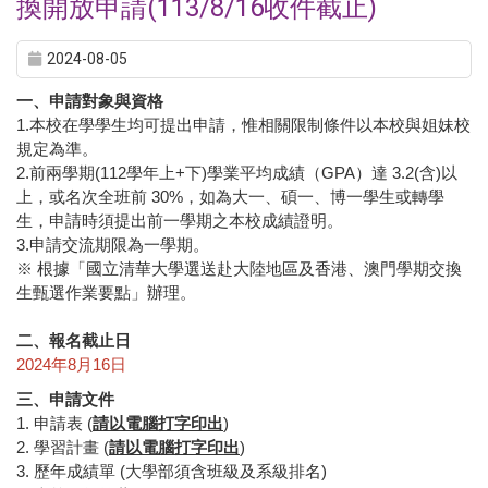
換開放申請(113/8/16收件截止)
2024-08-05
一、申請對象與資格
1.本校在學學生均可提出申請，惟相關限制條件以本校與姐妹校
規定為準。
2.前兩學期(112學年上+下)學業平均成績（GPA）達 3.2(含)以
上，或名次全班前 30%，如為大一、碩一、博一學生或轉學
生，申請時須提出前一學期之本校成績證明。
3.申請交流期限為一學期。
※ 根據「國立清華大學選送赴大陸地區及香港、澳門學期交換
生甄選作業要點」辦理。
二、報名截止日
2024年8月16日
三、申請文件
1. 申請表 (
請以電腦打字印出
)
2. 學習計畫 (
請以電腦打字印出
)
3. 歷年成績單 (大學部須含班級及系級排名)