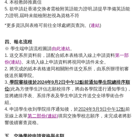
4. 本校教師推薦信
5. 欲申請赴香港交換者需檢附英語能力證明,請提早準備英語能
力證明,屆時未能檢附恕視為資格不符
*更多資訊與表格可前往全球處網頁查詢。(
連結
)
四、報名流程
※ 學生端申請流程圖請
由此連結
。
1. 送交系所資料前，請配合紙本表格填入線上申請資料
第一部
份(連結)
。未填入線上申請資料將視同申請件未全。
2. 將完成的紙本表格連同相關附件送交系所，由系所辦理初審
後送所屬學院。
3.
學院審核後於2024年9月2日中午12點前通知學生院總排序順
位
(此為方便學生評估志願校排序，將由各學院逕行通知學生)，
並將總排序表、系排序表及學生申請文件送交全球學術合作
組。
4. 申請學生收到學院排序通知後，於
2024年9月9日中午12點
前
至線上表單
第二部份(連結)
填寫交換學校志願序，未完成者將影
響後續審查資格。
五、交換學校申請資格與名額