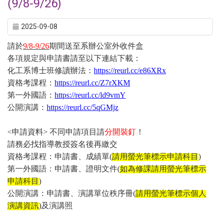
(9/8-9/26)
2025-09-08
請於
9/8-9/26
期間送至系辦公室外收件盒
各項規定與申請書請至以下連結下載：
化工系博士班修讀辦法：
https://reurl.cc/e86XRx
資格考課程：
https://reurl.cc/Z7rXKM
第一外國語：
https://reurl.cc/ld9vmY
公開演講：
https://reurl.cc/5qGMjz
<
申請資料
>
不同申請項目請
分開裝釘
！
請務必找指導教授簽名後再繳交
資格考課程：申請書、成績單
(
請用螢光筆標示申請科目
)
第一外國語：申請書、證明文件
(
如為修課請用螢光筆標示
申請科目
)
公開演講：申請書、演講單位秩序冊
(
請用螢光筆標示個人
演講資訊
)
及演講照